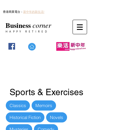
香港商業電台：
新中年的新生活!
Business
corner
HAPPY RETIRED
Sports & Exercises
Classics
Memoirs
Historical Fiction
Novels
Mysteries
Comedy