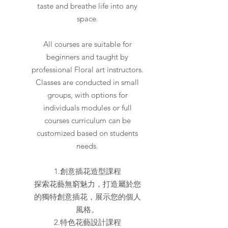
taste and breathe life into any
space.
All courses are suitable for
beginners and taught by
professional Floral art instructors.
Classes are conducted in small
groups, with options for
individuals modules or full
courses curriculum can be
customized based on students
needs.
1.創意插花造型課程
探索花藝無窮魅力，打造屬於您
的獨特創意插花，展示您的個人
風格。
2.特色花藝設計課程