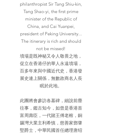
philanthropist Sir Tang Shiu-kin,
Tang Shao-yi, the first prime
minister of the Republic of
China, and Cai Yuanpei,
president of Peking University...
The itinerary is rich and should
not be missed!
墳場是既神秘又令人敬畏之地，
促立在香港仔的華人永遠墳場，
百多年來與中國近代史，香港發
展史連上關係，無數政商名人長
眠於此地。
此團將會參訪各墓碑，細說前塵
往事，鑑古知今，如曾是香港首
富周壽臣，一代賭王傅老榕，銅
鑼灣大業主利希慎，慈善家鄧肇
堅爵士，中華民國首任總理唐绍