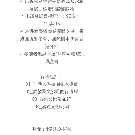
✓ 以香港為學習主題的SDG永續
發展目標培訓證書課程
✓ 永續發展目標培訓：SDG 4、
11 與 15
✓ 本課程榮獲專業團體支持：香
港園境師學會、國際樹木學會香
港分部
✓ 參加者出席率達100%可獲發完
成證書
行程包括：
01_香港大學校園樹木導賞
02_佐敦及尖沙咀的行道樹
03_香港公園瀑布行
04_漫遊元朗公園
時間：4堂(共8小時)