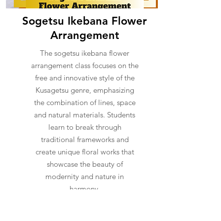
Sogetsu Ikebana Flower
Arrangement
The sogetsu ikebana flower
arrangement class focuses on the
free and innovative style of the
Kusagetsu genre, emphasizing
the combination of lines, space
and natural materials. Students
learn to break through
traditional frameworks and
create unique floral works that
showcase the beauty of
modernity and nature in
harmony.
日式草月流插花班專注於草月流
派的自由與創新風格，強調線