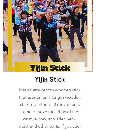
Yijin Stick
It is an arm-length wooden stick
that uses an arm-length wooden
stick to perform 10 movements
to help move the joints of the
wrist, elbow, shoulder, neck,
waist and other parts. If you stick