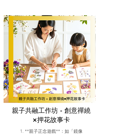
親子共融工作坊 - 創意禪繞
×押花故事卡
1. **親子正念遊戲**：如「鏡像