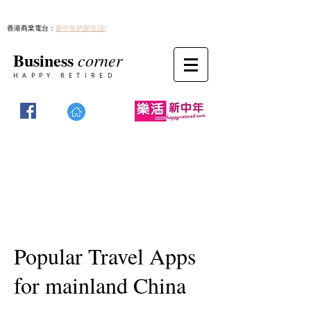
香港商業電台：
新中年的新生活!
Business
corner
HAPPY RETIRED
Popular Travel Apps
for mainland China