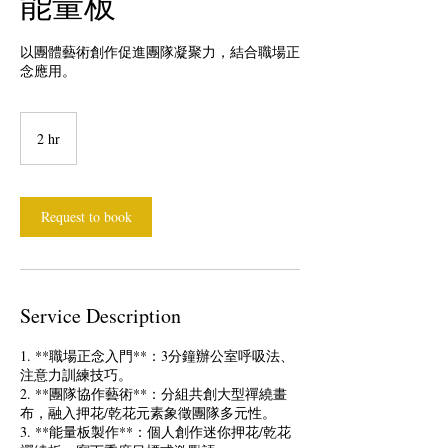
能量板
以團體藝術創作促進團隊凝聚力，結合職場正
念應用。
2 hr
2
h
r
Request to book
Service Description
1. **職場正念入門**：3分鐘辦公室呼吸法、
注意力訓練技巧。
2. **團隊協作藝術**：分組共創大型禪繞畫
布，融入押花/乾花元素象徵團隊多元性。
3. **能量板製作**：個人創作迷你押花/乾花